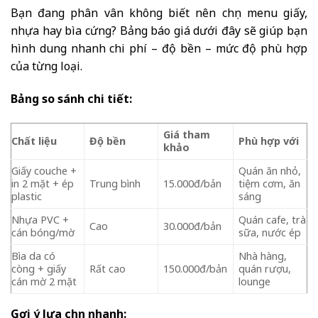
Bạn đang phân vân không biết nên chọn menu giấy,
nhựa hay bìa cứng? Bảng báo giá dưới đây sẽ giúp bạn
hình dung nhanh chi phí – độ bền – mức độ phù hợp
của từng loại.
Bảng so sánh chi tiết:
Giá tham
Chất liệu
Độ bền
Phù hợp với
khảo
Giấy couche +
Quán ăn nhỏ,
in 2 mặt + ép
Trung bình
15.000đ/bản
tiệm cơm, ăn
plastic
sáng
Nhựa PVC +
Quán cafe, trà
Cao
30.000đ/bản
cán bóng/mờ
sữa, nước ép
Bìa da có
Nhà hàng,
còng + giấy
Rất cao
150.000đ/bản
quán rượu,
cán mờ 2 mặt
lounge
Gợi ý lựa chọn nhanh: