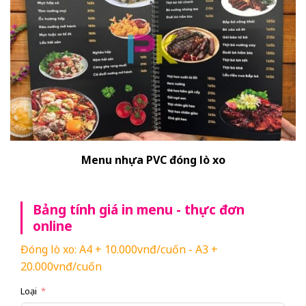
Menu nhựa PVC đóng lò xo
Bảng tính giá in menu - thực đơn
online
Đóng lò xo: A4 + 10.000vnđ/cuốn - A3 +
20.000vnđ/cuốn
Loại