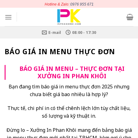
Chuyển
Hotline & Zalo:
0976 955 671
đến
nội
dung
E-mail
08:00 - 17:30
BÁO GIÁ IN MENU THỰC ĐƠN
BÁO GIÁ IN MENU – THỰC ĐƠN TẠI
XƯỞNG IN PHAN KHÔI
Bạn đang tìm báo giá in menu thực đơn 2025 nhưng
chưa biết giá bao nhiêu là hợp lý?
Thực tế, chi phí in có thể chênh lệch lớn tùy chất liệu,
số lượng và kỹ thuật in.
Đừng lo – Xưởng In Phan Khôi mang đến bảng báo giá
in menu thực đơn mới nhất tại TP.HCM, kèm gợi ý chọn