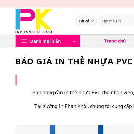
Chuyển
đến
nội
Tìm
kiếm:
dung
Trang chủ
Danh mục in ấn
BÁO GIÁ IN THẺ NHỰA PV
Bạn đang cần in thẻ nhựa PVC cho nhân viên, 
Tại Xưởng In Phan Khôi, chúng tôi cung cấp 