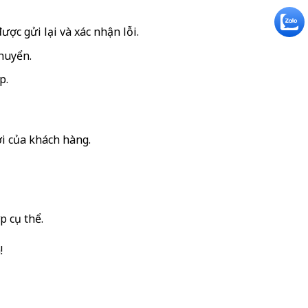
ược gửi lại và xác nhận lỗi.
chuyển.
p.
i của khách hàng.
p cụ thể.
!