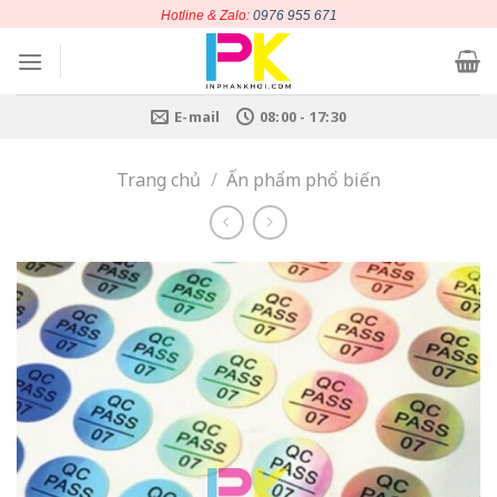
Chuyển
Hotline & Zalo:
0976 955 671
đến
nội
dung
E-mail
08:00 - 17:30
Trang chủ
/
Ấn phẩm phổ biến