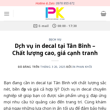
Chuyển
Hotline & Zalo:
0976 955 671
đến
nội
dung
E-mail
08:00 - 17:30
DỊCH VỤ
Dịch vụ in decal tại Tân Bình –
Chất lượng cao, giá cạnh tranh
ĐÃ ĐĂNG TRÊN
THÁNG 3 20, 2025
BỞI
IN PHAN KHÔI
Bạn đang cần in decal tại Tân Bình với chất lượng sắc
nét, bền đẹp và giá cả hợp lý? Dịch vụ in decal chuyên
nghiệp sẽ giúp bạn có được sản phẩm ưng ý, đáp ứng
mọi nhu cầu từ quảng cáo đến trang trí. Cùng khám
phá ngay những lựa chọn in ấn tối ưu để đảm bảo hiệu