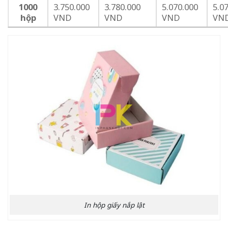
1000
3.750.000
3.780.000
5.070.000
5.0
hộp
VND
VND
VND
VN
In hộp giấy nắp lật