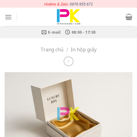
Chuyển
Hotline & Zalo:
0976 955 671
đến
nội
dung
E-mail
08:00 - 17:30
Trang chủ
/
In hộp giấy