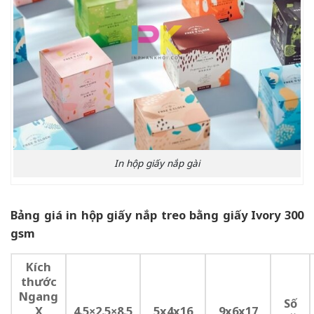
In hộp giấy nắp gài
Bảng giá in hộp giấy nắp treo bằng giấy Ivory 300
gsm
Kích
thước
Ngang
Số
X
4.5×2.5×8.5
5x4x16
9x6x17