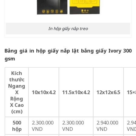
In hộp giấy nắp treo
Bảng giá in hộp giấy nắp lật bằng giấy Ivory 300
gsm
Kích
thước
Ngang
X
10x10x4.2
11.5x10x4.2
12x12x6.5
15×
Rộng
X Cao
(cm)
500
2.300.000
2.300.000
2.940.000
2.9
hộp
VND
VND
VND
VN