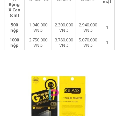
mặt
Rộng
X Cao
(cm)
500
1.940.000
2.300.000
2.940.000
1
hộp
VND
VND
VND
1000
2.750.000
3.780.000
5.070.000
1
hộp
VND
VND
VND