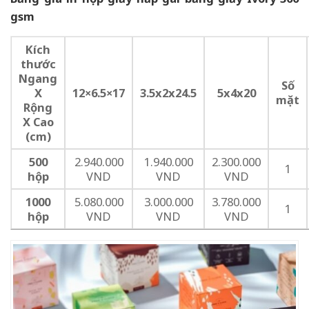
gsm
Kích
thước
Ngang
Số
X
12×6.5×17
3.5x2x24.5
5x4x20
mặt
Rộng
X Cao
(cm)
500
2.940.000
1.940.000
2.300.000
1
hộp
VND
VND
VND
1000
5.080.000
3.000.000
3.780.000
1
hộp
VND
VND
VND