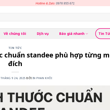
Hotline & Zalo:
0976 955 671
Về chúng tôi
Dịch vụ
Báo giá nhanh
Tin T
TIN TỨC
ớc chuẩn standee phù hợp từng m
đích
N
THÁNG 9 24, 2025
BỞI
IN PHAN KHÔI