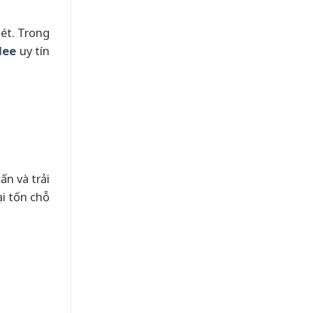
nét. Trong
dee
uy tín
ấn và trải
ại tốn chỗ