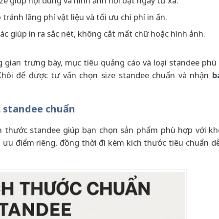
e giúp nội dung và hình ảnh nổi bật ngay từ xa.
ránh lãng phí vật liệu và tối ưu chi phí in ấn.
ác giúp in ra sắc nét, không cắt mất chữ hoặc hình ảnh.
ng gian trưng bày, mục tiêu quảng cáo và loại standee phù
Khôi để được tư vấn chọn size standee chuẩn và nhận
b
c standee chuẩn
kích thước standee giúp bạn chọn sản phẩm phù hợp với kh
ó ưu điểm riêng, đồng thời đi kèm kích thước tiêu chuẩn d