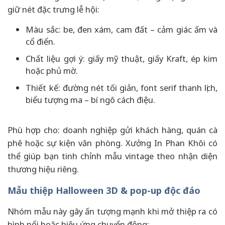
giữ nét đặc trưng lễ hội:
Màu sắc: be, đen xám, cam đất – cảm giác ấm và
cổ điển.
Chất liệu gợi ý: giấy mỹ thuật, giấy Kraft, ép kim
hoặc phủ mờ.
Thiết kế: đường nét tối giản, font serif thanh lịch,
biểu tượng ma – bí ngô cách điệu.
Phù hợp cho: doanh nghiệp gửi khách hàng, quán cà
phê hoặc sự kiện văn phòng. Xưởng In Phan Khôi có
thể giúp bạn tinh chỉnh mẫu vintage theo nhận diện
thương hiệu riêng.
Mẫu thiệp Halloween 3D & pop-up độc đáo
Nhóm mẫu này gây ấn tượng mạnh khi mở thiệp ra có
hình nổi hoặc hiệu ứng chuyển động: