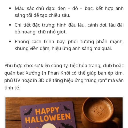
Màu sắc chủ đạo: đen – đỏ – bạc, kết hợp ánh
sáng tối để tạo chiều sâu.
Chi tiết đặc trưng: hình đầu lâu, cánh dơi, lâu đài
bỏ hoang, chữ nhỏ giọt.
Phong cách trình bày: phối tương phản mạnh,
khung viền đậm, hiệu ứng ánh sáng ma quái.
Phù hợp cho: sự kiện công ty, tiệc hóa trang, club hoặc
quán bar. Xưởng In Phan Khôi có thể giúp bạn ép kim,
phủ UV hoặc in 3D để tăng hiệu ứng “rùng rợn” mà vẫn
tinh tế.