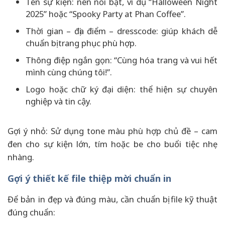
Tên sự kiện: nên nổi bật, ví dụ “Halloween Night
2025” hoặc “Spooky Party at Phan Coffee”.
Thời gian – địa điểm – dresscode: giúp khách dễ
chuẩn bị trang phục phù hợp.
Thông điệp ngắn gọn: “Cùng hóa trang và vui hết
mình cùng chúng tôi!”.
Logo hoặc chữ ký đại diện: thể hiện sự chuyên
nghiệp và tin cậy.
Gợi ý nhỏ: Sử dụng tone màu phù hợp chủ đề – cam
đen cho sự kiện lớn, tím hoặc be cho buổi tiệc nhẹ
nhàng.
Gợi ý thiết kế file thiệp mời chuẩn in
Để bản in đẹp và đúng màu, cần chuẩn bị file kỹ thuật
đúng chuẩn: