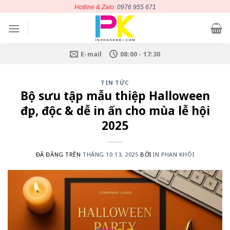
Chuyển
Hotline & Zalo:
0976 955 671
đến
nội
dung
E-mail
08:00 - 17:30
TIN TỨC
Bộ sưu tập mẫu thiệp Halloween
đẹp, độc & dễ in ấn cho mùa lễ hội
2025
ĐÃ ĐĂNG TRÊN
THÁNG 10 13, 2025
BỞI
IN PHAN KHÔI