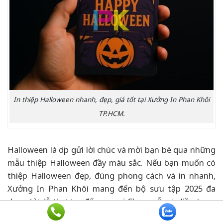
In thiệp Halloween nhanh, đẹp, giá tốt tại Xưởng In Phan Khôi
TP.HCM.
Halloween là dịp gửi lời chúc và mời bạn bè qua những
mẫu thiệp Halloween đầy màu sắc. Nếu bạn muốn có
thiệp Halloween đẹp, đúng phong cách và in nhanh,
Xưởng In Phan Khôi mang đến bộ sưu tập 2025 đa
dạng từ dễ thương đến ma mị. Chọn mẫu, in liền tay –
giao tận nơi chỉ trong 24h!