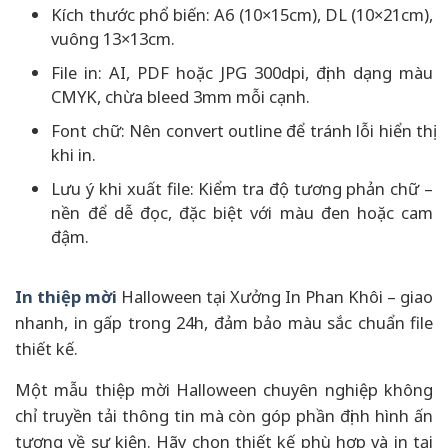
Kích thước phổ biến: A6 (10×15cm), DL (10×21cm),
vuông 13×13cm.
File in: AI, PDF hoặc JPG 300dpi, định dạng màu
CMYK, chừa bleed 3mm mỗi cạnh.
Font chữ: Nên convert outline để tránh lỗi hiển thị
khi in.
Lưu ý khi xuất file: Kiểm tra độ tương phản chữ –
nền để dễ đọc, đặc biệt với màu đen hoặc cam
đậm.
In thiệp mời
Halloween tại Xưởng In Phan Khôi – giao
nhanh, in gấp trong 24h, đảm bảo màu sắc chuẩn file
thiết kế.
Một mẫu thiệp mời Halloween chuyên nghiệp không
chỉ truyền tải thông tin mà còn góp phần định hình ấn
tượng về sự kiện. Hãy chọn thiết kế phù hợp và in tại