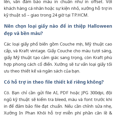
lên, vẫn đảm bảo màu in chuẩn như in offset. Với
khách hàng cá nhân hoặc sự kiện nhỏ, xưởng hỗ trợ in
kỹ thuật số – giao trong 24 giờ tại TP.HCM.
Nên chọn loại giấy nào để in thiệp Halloween
đẹp và bền màu?
Các loại giấy phổ biến gồm Couche mịn, Mỹ thuật cao
cấp, và Kraft vintage. Giấy Couche cho màu tươi sáng,
giấy Mỹ thuật tạo cảm giác sang trọng, còn Kraft phù
hợp phong cách cổ điển. Xưởng sẽ tư vấn loại giấy tối
ưu theo thiết kế và ngân sách của bạn.
Có hỗ trợ in theo file thiết kế riêng không?
Có. Bạn chỉ cần gửi file AI, PDF hoặc JPG 300dpi, đội
ngũ kỹ thuật sẽ kiểm tra bleed, màu và font trước khi
in để đảm bảo file đạt chuẩn. Nếu cần chỉnh sửa nhẹ,
Xưởng In Phan Khôi hỗ trợ miễn phí phần căn lề &