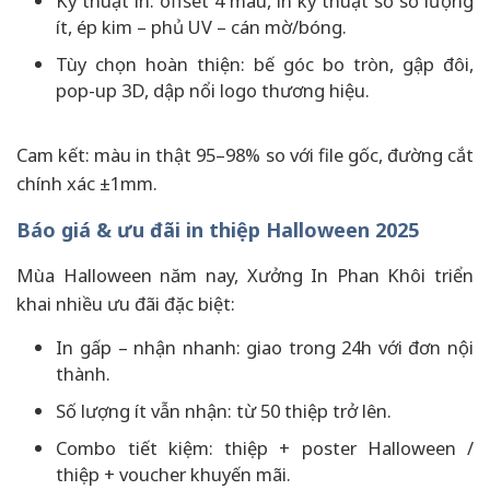
Kỹ thuật in: offset 4 màu, in kỹ thuật số số lượng
ít, ép kim – phủ UV – cán mờ/bóng.
Tùy chọn hoàn thiện: bế góc bo tròn, gập đôi,
pop-up 3D, dập nổi logo thương hiệu.
Cam kết: màu in thật 95–98% so với file gốc, đường cắt
chính xác ±1mm.
Báo giá & ưu đãi in thiệp Halloween 2025
Mùa Halloween năm nay, Xưởng In Phan Khôi triển
khai nhiều ưu đãi đặc biệt:
In gấp – nhận nhanh: giao trong 24h với đơn nội
thành.
Số lượng ít vẫn nhận: từ 50 thiệp trở lên.
Combo tiết kiệm: thiệp + poster Halloween /
thiệp + voucher khuyến mãi.