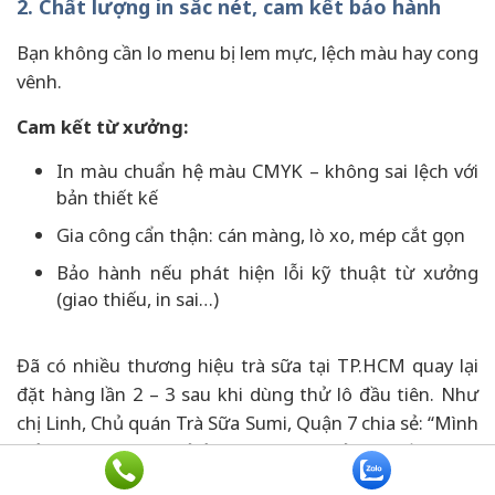
2. Chất lượng in sắc nét, cam kết bảo hành
Bạn không cần lo menu bị lem mực, lệch màu hay cong
vênh.
Cam kết từ xưởng:
In màu chuẩn hệ màu CMYK – không sai lệch với
bản thiết kế
Gia công cẩn thận: cán màng, lò xo, mép cắt gọn
Bảo hành nếu phát hiện lỗi kỹ thuật từ xưởng
(giao thiếu, in sai…)
Đã có nhiều thương hiệu trà sữa tại TP.HCM quay lại
đặt hàng lần 2 – 3 sau khi dùng thử lô đầu tiên. Như
chị Linh, Chủ quán Trà Sữa Sumi, Quận 7 chia sẻ: “Mình
mở quán trà sữa nhỏ ở Quận 7, đặt thử 15 cuốn menu
nhựa PVC tại Xưởng In Phan Khôi. Menu giao đúng hẹn