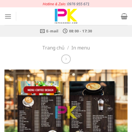
Chuyển
Hotline & Zalo:
0976 955 671
đến
nội
dung
E-mail
08:00 - 17:30
Trang chủ
/
In menu