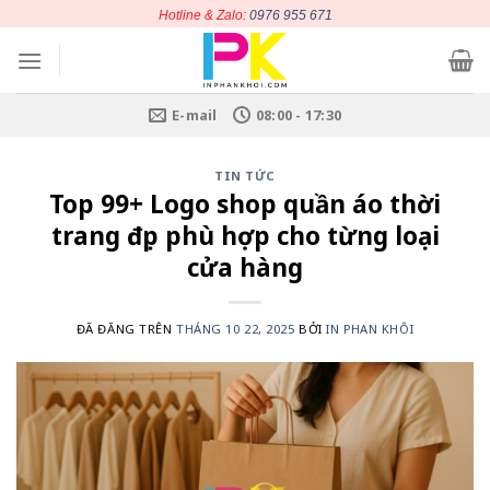
Chuyển
Hotline & Zalo:
0976 955 671
đến
nội
dung
E-mail
08:00 - 17:30
TIN TỨC
Top 99+ Logo shop quần áo thời
trang đẹp phù hợp cho từng loại
cửa hàng
ĐÃ ĐĂNG TRÊN
THÁNG 10 22, 2025
BỞI
IN PHAN KHÔI